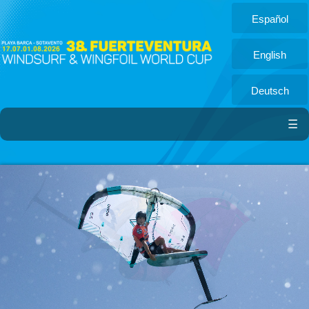
Español
English
Deutsch
☰