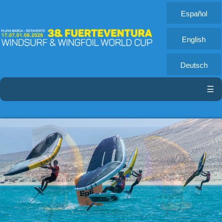
Español
English
Deutsch
☰